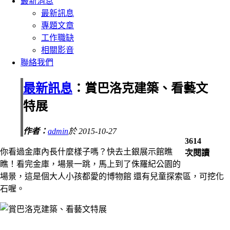
最新消息
最新訊息
專題文章
工作職缺
相關影音
聯絡我們
最新訊息
：賞巴洛克建築、看藝文
特展
作者：
admin
於 2015-10-27
3614
你看過金庫內長什麼樣子嗎？快去土銀展示館瞧
次閱讀
瞧！看完金庫，場景一跳，馬上到了侏羅紀公園的
場景，這是個大人小孩都愛的博物館 還有兒童探索區，可挖化
石喔。