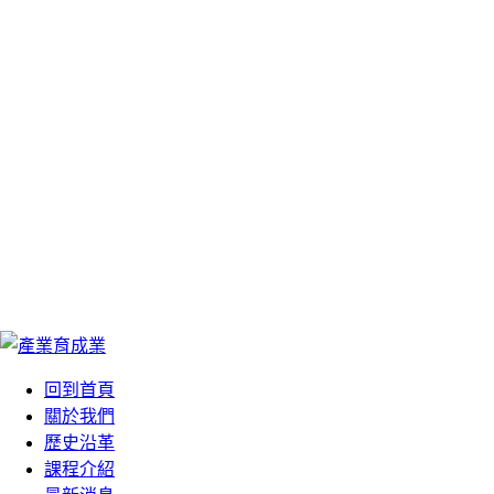
We Are Your Best
We Are Your Best
Choose
Choose
您最好的選擇
您最好的選擇
回到首頁
關於我們
歷史沿革
課程介紹