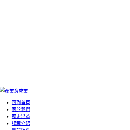
We Are Your Best
We Are Your Best
Choose
Choose
您最好的選擇
您最好的選擇
回到首頁
關於我們
歷史沿革
課程介紹