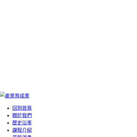
We Are Your Best
We Are Your Best
Choose
Choose
您最好的選擇
您最好的選擇
回到首頁
關於我們
歷史沿革
課程介紹