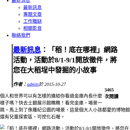
最新消息
最新訊息
專題文章
工作職缺
相關影音
聯絡我們
最新訊息
：「稻！底在哪裡」網路
活動，活動於8/1-9/1開放徵件，將
您在大稻埕中發掘的小故事
作者：
admin
於 2015-10-27
3465
個人和世界可以有怎樣的連結你看過金庫內長什麼
次閱讀
樣子嗎？快去土銀展示館瞧瞧！看完金庫，場景一
跳，馬上到了侏羅紀公園的場景，這是個大人小孩都愛的博物館
還有兒童探索區，可挖化石喔。